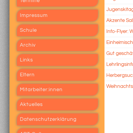
Termine
Jugenskita
Impressum
Akzente Sal
Schule
Info-Flyer: 
Einheimisch
Archiv
Gut geschä
Links
Lehrlingsin
Eltern
Herbergsuch
Weihnacht
Mitarbeiter:innen
Aktuelles
Datenschutzerklärung