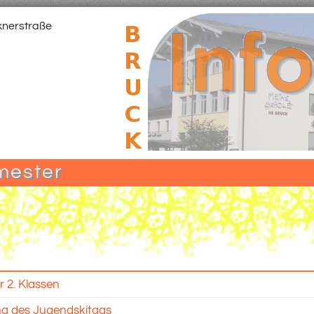
knerstraße
mester
r 2. Klassen
ng des Jugendskitags