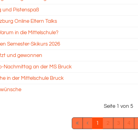
g und Pistenspaß
zburg Online Eltern Talks
Warum in die Mittelschule?
en Semester-Skikurs 2026
tzt und gewonnen
fo-Nachmittag an der MS Bruck
e in der Mittelschule Bruck
swünsche
Seite 1 von 5
1
2
3
4