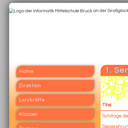
an der Großgloc
1. Se
Home
Direktion
Lehrkräfte
Titel
Klassen
Schitage de
Siegerehru