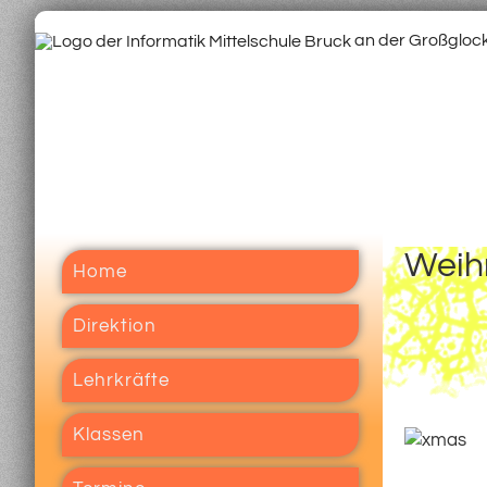
an der Großgloc
Weih
Home
Direktion
Lehrkräfte
Klassen